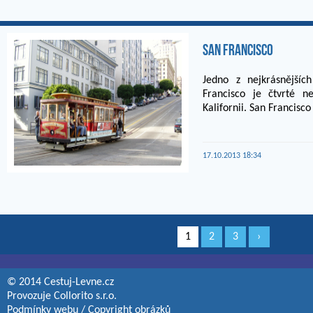
San Francisco
Jedno z nejkrásnější
Francisco je čtvrté n
Kalifornii. San Francisco 
17.10.2013 18:34
1
2
3
›
© 2014 Cestuj-Levne.cz
Provozuje
Collorito s.r.o.
Podmínky webu
/
Copyright obrázků