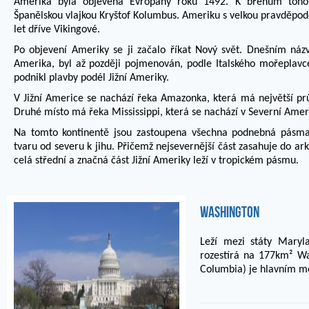
Amerika byla objevena Evropany roku 1492. K břehům tohot
Španělskou vlajkou Kryštof Kolumbus. Ameriku s velkou pravděpodob
let dříve Vikingové.
Po objevení Ameriky se ji začalo říkat Nový svět. Dnešním ná
Amerika, byl až později pojmenován, podle Italského mořeplavc
podnikl plavby podél Jižní Ameriky.
V Jižní Americe se nachází řeka Amazonka, která má největší pr
Druhé místo má řeka Mississippi, která se nachází v Severní Amer
Na tomto kontinentě jsou zastoupena všechna podnebná pásma
tvaru od severu k jihu. Přičemž nejsevernější část zasahuje do ar
celá střední a značná část Jižní Ameriky leží v tropickém pásmu.
Washington
Leží mezi státy Maryl
rozestírá na 177km² Was
Columbia) je hlavním mě