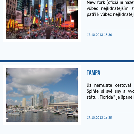
New York (oficiální náze
vůbec nejlidnatějším 
patří k vůbec nejlidnatěj
17.10.2013 18:36
Tampa
Již nemusíte cestova
Splňte si své sny a vy
státu „Florida“ je španěls
17.10.2013 18:35