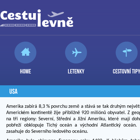
HOME
LETENKY
CESTOVNÍ TIP
USA
Amerika zabírá 8,3 % povrchu země a stává se tak druhým největ
Americkém kontinentě žije přibližně 920 miliónů obyvatel. Z geog
na tři regiony: Severní, Střední a Jižní Ameriku, které mají d
pobřeží obklopuje Tichý oceán a východní Atlantický oceán.
zasahuje do Severního ledového oceánu.