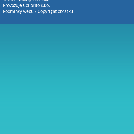
Provozuje
Collorito s.r.o.
Podmínky webu
/
Copyright obrázků