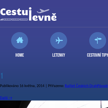
HOME
LETENKY
CESTOVNÍ TIP
1
Publikováno
16 května, 2014
| Přiřazeno:
Railjet Českých Drah
Původn
Další
→