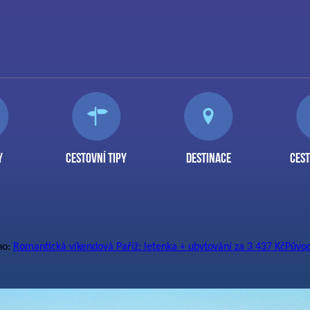
Y
CESTOVNÍ TIPY
DESTINACE
CEST
no:
Romantická víkendová Paříž: letenka + ubytování za 3 437 Kč
Původ