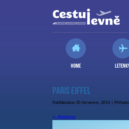
HOME
LETENK
Paris Eiffel
Publikováno
10 července, 2014
| Přiřaze
←
Předchozí