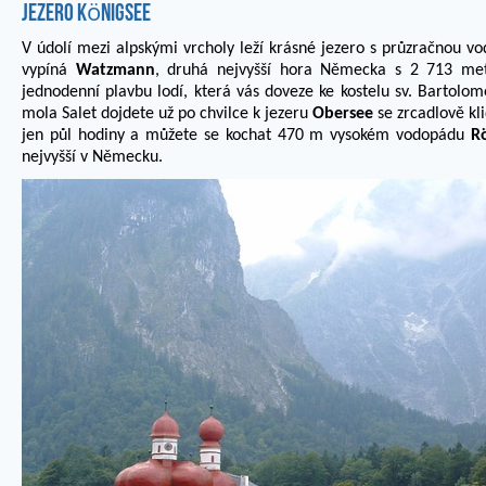
Jezero Königsee
V údolí mezi alpskými vrcholy leží krásné jezero s průzračnou v
vypíná
Watzmann
, druhá nejvyšší hora Německa s 2 713 metry
jednodenní plavbu lodí, která vás doveze ke kostelu sv. Bartolo
mola Salet dojdete už po chvilce k jezeru
Obersee
se zrcadlově kli
jen půl hodiny a můžete se kochat 470 m vysokém vodopádu
R
nejvyšší v Německu.