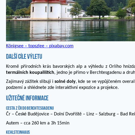
Königsee – topszlee – pixabay.com
Další cíle výletu
Kromě přírodních krás bavorských alp a výhledu z Orlího hnízda
termálních koupalištích
, jedno je přímo v Berchtesgadenu a dru
Zajímavý zážitek slibují i
solné doly
, kde se ve vypůjčeném overa
podzemí a shlédnete zde interaktivní expozice a projekce.
Užitečné informace
Cesta z ČR do Berchtesgadenu
Čr – České Budějovice – Dolní Dvořiště – Linz – Salzburg – Bad R
Autem – cca 260 km a 3h 15min
Kehlsteinhaus