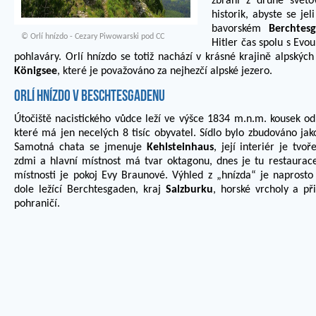
zbraní z druhé svět
historik, abyste se je
bavorském
Berchtes
©
Orlí hnízdo - Cezary Piwowarski
pod
CC
Hitler čas spolu s Evo
pohlaváry. Orlí hnízdo se totiž nachází v krásné krajině alpských
Königsee
, které je považováno za nejhezčí alpské jezero.
Orlí hnízdo v Beschtesgadenu
Útočiště nacistického vůdce leží ve výšce 1834 m.n.m. kousek 
které má jen necelých 8 tisíc obyvatel. Sídlo bylo zbudováno ja
Samotná chata se jmenuje
Kehlsteinhaus
, její interiér je tvo
zdmi a hlavní místnost má tvar oktagonu, dnes je tu restaura
místnosti je pokoj Evy Braunové. Výhled z „hnízda“ je naprosto
dole ležící Berchtesgaden, kraj
Salzburku
,
horské vrcholy a při
pohraničí.