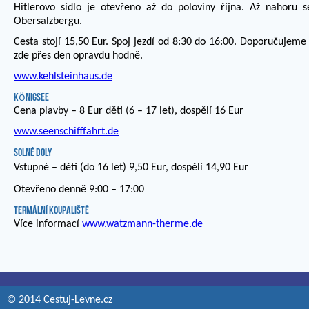
Hitlerovo sídlo je otevřeno až do poloviny října. Až nahoru 
Obersalzbergu.
Cesta stojí 15,50 Eur. Spoj jezdí od 8:30 do 16:00. Doporučujeme 
zde přes den opravdu hodně.
www.kehlsteinhaus.de
Königsee
Cena plavby – 8 Eur děti (6 – 17 let), dospělí 16 Eur
www.seenschifffahrt.de
Solné doly
Vstupné – děti (do 16 let)
9,50 Eur,
dospělí 14,90 Eur
Otevřeno denně 9:00 – 17:00
Termální koupaliště
Více informací
www.watzmann-therme.de
© 2014 Cestuj-Levne.cz