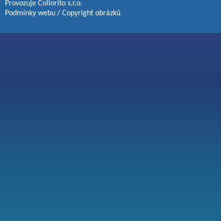
Provozuje
Collorito s.r.o.
Podmínky webu
/
Copyright obrázků