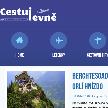
HOME
LETENKY
CESTOVNÍ TIP
Berchtesgad
Orlí hnízdo
1.8.2014 13:48 - kategorie:
Ob
Nemusíte být zrovna v