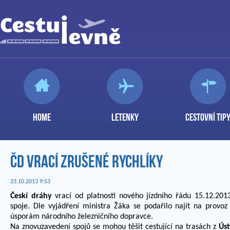
HOME
LETENKY
CESTOVNÍ TIP
ČD vrací zrušené rychlíky
23.10.2013 9:53
Českí dráhy
vrací od platnosti nového jízdního řádu 15.12.2013
spoje. Dle vyjádření ministra Žáka se podařilo najít na provoz
úsporám národního železničního dopravce.
Na znovuzavedení spojů se mohou těšit cestující na trasách z
Ús