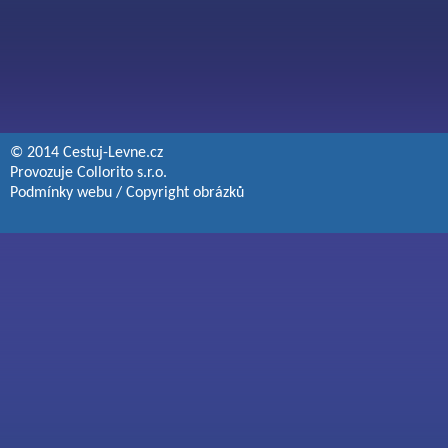
© 2014 Cestuj-Levne.cz
Provozuje
Collorito s.r.o.
Podmínky webu
/
Copyright obrázků